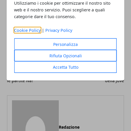
Utilizziamo i cookie per ottimizzare il nostro sito
web e il nostro servizio. Puoi scegliere a quali
categorie dare il tuo consenso.
Facebook
Twitter
Whatsapp
Cookie Policy
|
Privacy Policy
Personalizza
Rifiuta Opzionali
Articolo Precedente
Articolo Successivo
Accetta Tutto
Internet per professionisti
Da Sarri e Pirlo ad Allegri:
e aziende, quale scelta per
così è cambiato il volto
le partite iva?
della Juve
Redazione