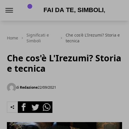
APPNAME
Significati e
Che cos'è L'Irezumi? Storia e
Home
Simboli
tecnica
Che cos'è L'Irezumi? Storia
e tecnica
di
Redazione
22/09/2021
Facebook
Twitter
Whatsapp