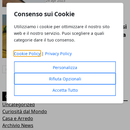
26 apr 2023
Consenso sui Cookie
La questione del grano
ucraino: dal blocco dei paesi
Utilizziamo i cookie per ottimizzare il nostro sito
web e il nostro servizio. Puoi scegliere a quali
europei al prezzo di vendita
categorie dare il tuo consenso.
in Italia
22 apr 2023
Cookie Policy
|
Privacy Policy
Personalizza
Articolo Successivo
Rifiuta Opzionali
Accetta Tutto
CATEGORIE
Uncategorized
Curiosità dal Mondo
Casa e Arredo
Archivio News