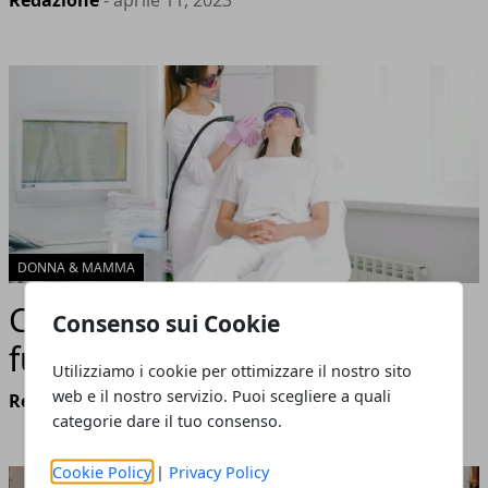
Redazione
- aprile 11, 2023
DONNA & MAMMA
Cos'è la laser terapia e come
Consenso sui Cookie
funziona nei centri estetici?
Utilizziamo i cookie per ottimizzare il nostro sito
web e il nostro servizio. Puoi scegliere a quali
Redazione
- dicembre 28, 2022
categorie dare il tuo consenso.
Cookie Policy
|
Privacy Policy