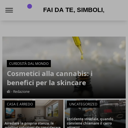
APPNAME
APPNAME
Articoli in Evidenza
CURIOSITÀ DAL MONDO
Cosmetici alla cannabis: i
benefici per la skincare
di
- Redazione
CASA E ARREDO
UNCATEGORIZED
Incidente stradale, quando
Arredare la propria stanza: le
conviene chiamare il carro
migliori soluzioni da considerare
attrezzi