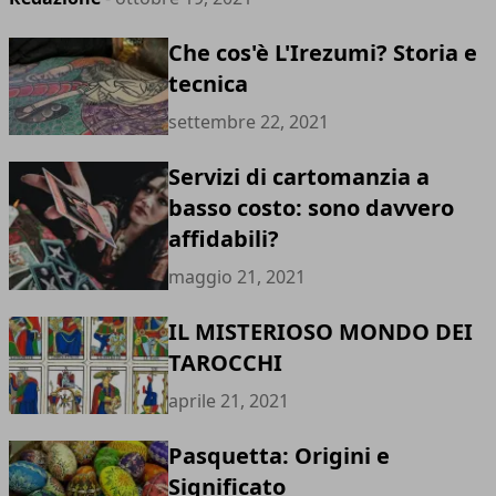
Che cos'è L'Irezumi? Storia e
tecnica
settembre 22, 2021
Servizi di cartomanzia a
basso costo: sono davvero
affidabili?
maggio 21, 2021
IL MISTERIOSO MONDO DEI
TAROCCHI
aprile 21, 2021
Pasquetta: Origini e
Significato