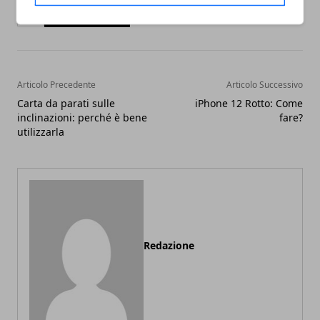
Facebook
Twitter
Whatsapp
Articolo Precedente
Articolo Successivo
Carta da parati sulle
iPhone 12 Rotto: Come
inclinazioni: perché è bene
fare?
utilizzarla
Redazione