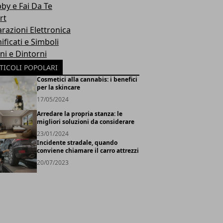
by e Fai Da Te
rt
arazioni Elettronica
ificati e Simboli
ni e Dintorni
TICOLI POPOLARI
Cosmetici alla cannabis: i benefici
per la skincare
17/05/2024
Arredare la propria stanza: le
migliori soluzioni da considerare
23/01/2024
Incidente stradale, quando
conviene chiamare il carro attrezzi
20/07/2023