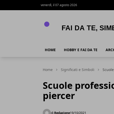
venerdì, il 07 agosto 2026
APPNAME
HOME
HOBBY E FAI DA TE
ARC
Home
Significati e Simboli
Scuole
Scuole professi
piercer
di
Redazione
19/10/2021