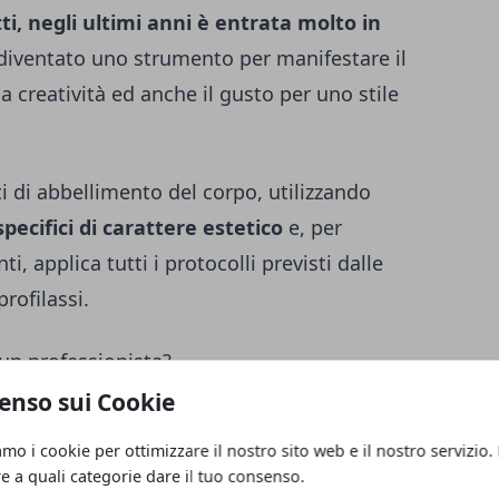
tti, negli ultimi anni è entrata molto in
è diventato uno strumento per manifestare il
a creatività ed anche il gusto per uno stile
 di abbellimento del corpo, utilizzando
specifici di carattere estetico
e, per
ti, applica tutti i protocolli previsti dalle
rofilassi.
 un professionista?
enso sui Cookie
professionista che studia l’arte della
amo i cookie per ottimizzare il nostro sito web e il nostro servizio.
po, in modo da introdurre un gioiello di
re a quali categorie dare il tuo consenso.
e questa professione,
è necessario ottenere