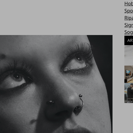
Hob
Spo
Rip
Sign
Sog
AR