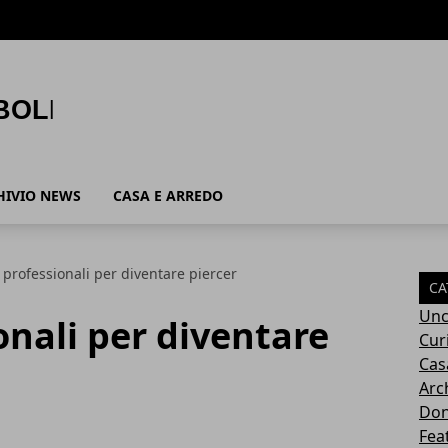
HIVIO NEWS
CASA E ARREDO
 professionali per diventare piercer
CA
Unc
onali per diventare
Cur
Cas
Arc
Do
Fea