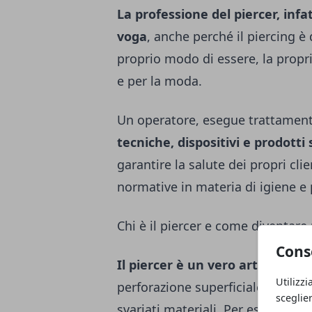
La professione del piercer, infa
voga
, anche perché il piercing 
proprio modo di essere, la propri
e per la moda.
Un operatore, esegue trattamenti
tecniche, dispositivi e prodotti 
garantire la salute dei propri clien
normative in materia di igiene e p
Chi è il piercer e come diventare
Cons
Il piercer è un vero artista
, un 
Utilizzi
perforazione superficiale del cor
sceglie
svariati materiali. Per esercitar