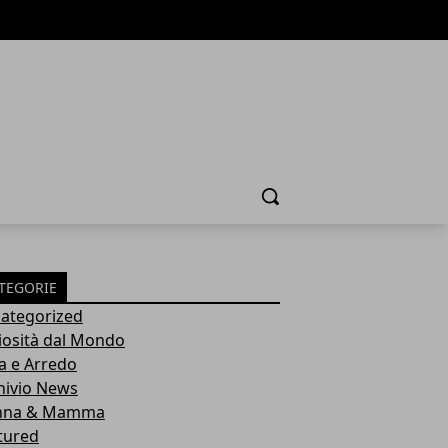
Cerca
TEGORIE
ategorized
iosità dal Mondo
a e Arredo
hivio News
nna & Mamma
tured