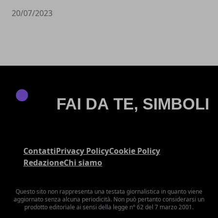
20/07/2023
Contatti
Privacy Policy
Cookie Policy
Redazione
Chi siamo
Questo sito non rappresenta una testata giornalistica in quanto viene
aggiornato senza alcuna periodicità. Non può pertanto considerarsi un
prodotto editoriale ai sensi della legge n° 62 del 7 marzo 2001.