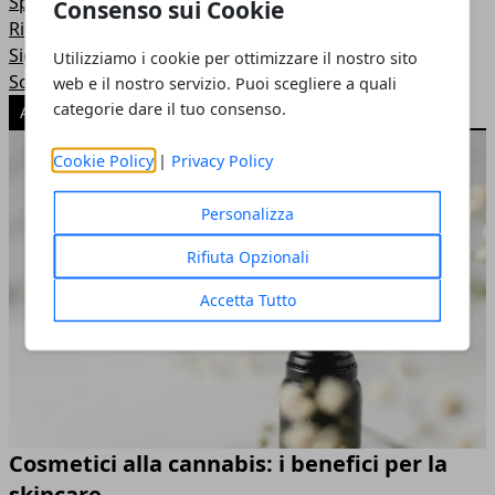
Sport
Consenso sui Cookie
Riparazioni Elettronica
Significati e Simboli
Utilizziamo i cookie per ottimizzare il nostro sito
Sogni e Dintorni
web e il nostro servizio. Puoi scegliere a quali
categorie dare il tuo consenso.
ARTICOLI POPOLARI
Cookie Policy
|
Privacy Policy
Personalizza
Rifiuta Opzionali
Accetta Tutto
Cosmetici alla cannabis: i benefici per la
skincare