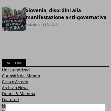
Slovenia, disordini alla
manifestazione anti-governativa
Redazione
- 14 feb 2021
Articolo Precedente
CATEGORIE
Uncategorized
Curiosità dal Mondo
Casa e Arredo
Archivio News
Donna & Mamma
Featured
Hobby e Fai Da Te