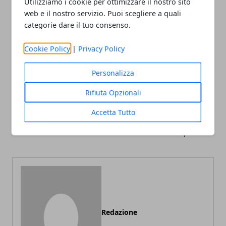
Utilizziamo i cookie per ottimizzare il nostro sito
web e il nostro servizio. Puoi scegliere a quali
categorie dare il tuo consenso.
Facebook
Twitter
Whatsapp
Cookie Policy
|
Privacy Policy
Personalizza
Rifiuta Opzionali
Articolo Precedente
Articolo Successivo
Corso di ukulele: cosa trovo
Scaffalature Anti Sismiche:
Accetta Tutto
online?
Caratteristiche e
importanza
Redazione