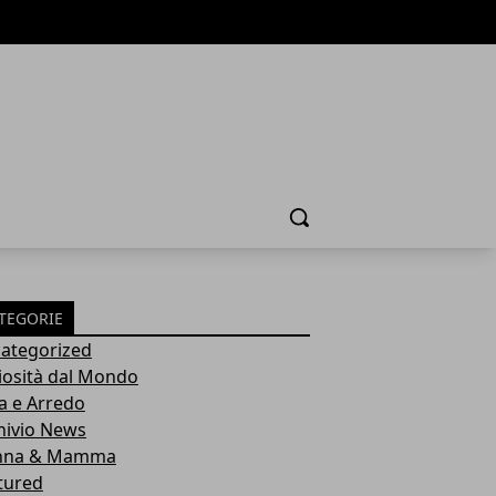
Cerca
TEGORIE
ategorized
iosità dal Mondo
a e Arredo
hivio News
nna & Mamma
tured