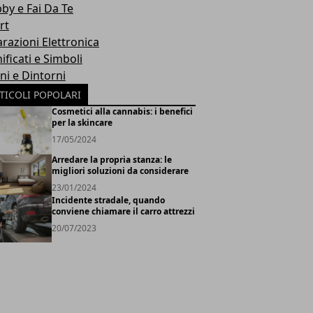
by e Fai Da Te
rt
arazioni Elettronica
ificati e Simboli
ni e Dintorni
TICOLI POPOLARI
Cosmetici alla cannabis: i benefici
per la skincare
17/05/2024
Arredare la propria stanza: le
migliori soluzioni da considerare
23/01/2024
Incidente stradale, quando
conviene chiamare il carro attrezzi
20/07/2023