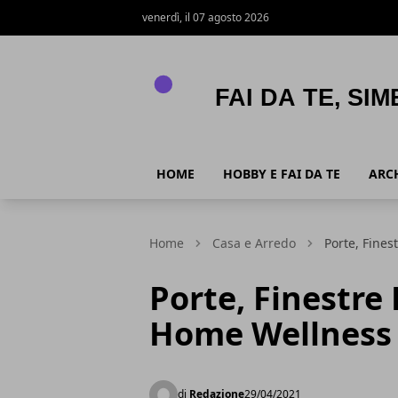
venerdì, il 07 agosto 2026
APPNAME
HOME
HOBBY E FAI DA TE
ARC
Home
Casa e Arredo
Porte, Fine
Porte, Finestre
Home Wellness
di
Redazione
29/04/2021