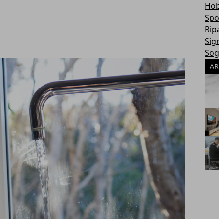
Hob
Spo
Rip
Sign
Sog
AR