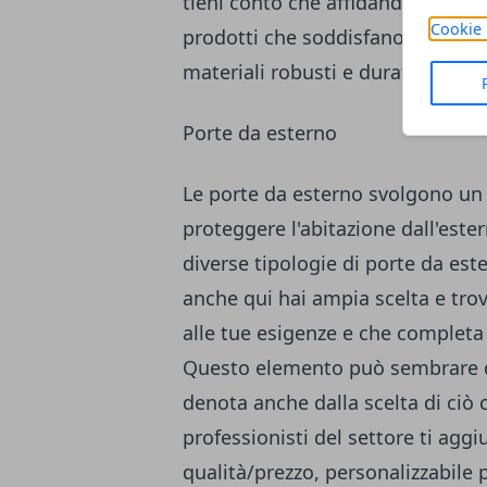
tieni conto che affidandoti a prof
Cookie 
prodotti che soddisfano alti stan
materiali robusti e duraturi.
Porte da esterno
Le porte da esterno svolgono u
proteggere l'abitazione dall'este
diverse tipologie di porte da este
anche qui hai ampia scelta e tro
alle tue esigenze e che completa
Questo elemento può sembrare di
denota anche dalla scelta di ciò 
professionisti del settore ti aggi
qualità/prezzo, personalizzabile 