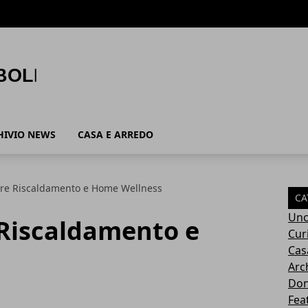
HIVIO NEWS
CASA E ARREDO
stre Riscaldamento e Home Wellness
CA
Unc
 Riscaldamento e
Cur
Cas
Arc
Do
Fea